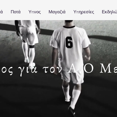
τά
Ποτά
Υπνος
Μαγαζιά
Υπηρεσίες
Εκδηλώ
ος για τον Α.Ο Μ