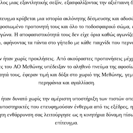
λος μιας εξαντλητικής σεζόν, εξασφαλίζοντας την αξιέπαινη 6
τευγμα κρύβεται μια ιστορία ακλόνητης δέσμευσης και αδυσ
οσιωμένο προπονητή τους και όλο το ποδοσφαιρικό σώμα, έ
γώνα. Η αποφασιστικότητά τους δεν είχε όρια καθώς αγωνίζ
, αφήνοντας τα πάντα στο γήπεδο με κάθε παιχνίδι που περν
εν ήταν χωρίς προκλήσεις. Από ακούραστες προπονήσεις μέχρι
τες του ΑΟ Μεθώνης υπέδειξαν το αληθινό πνεύμα της αφοσίω
τά τους, έφεραν τιμή και δόξα στο χωριό της Μεθώνης, γεμί
περηφάνια και αγαλλίαση.
 ήταν δυνατό χωρίς την αμέριστη υποστήριξη των πιστών οπα
ς υποστηρικτές που επευφημούσαν ένθερμα από τις εξέδρες, η
τη ενθάρρυνση σας λειτούργησε ως η κινητήρια δύναμη πίσω
επίτευγμα.