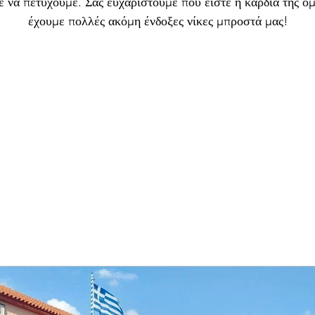
ε να πετύχουμε. Σας ευχαριστούμε που είστε η καρδιά της ομ
έχουμε πολλές ακόμη ένδοξες νίκες μπροστά μας!