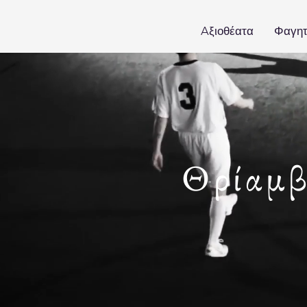
Aξιοθέατα
Φαγη
Θρίαμβ