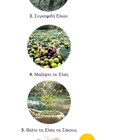
3. Συγκομιδή Ελιών
4. Μαζἐψτε τις Ελιές
5. Βἀλτε τις Ελιές σε Σἀκους