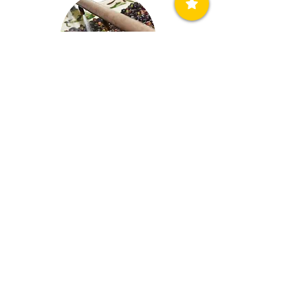
6. Πλύσιμο Ελαιὠν
7. Θρυμματίστε τις Ελιές