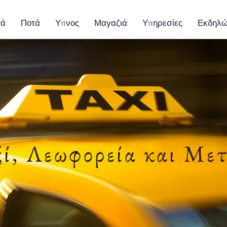
τά
Ποτά
Υπνος
Μαγαζιά
Υπηρεσίες
Εκδηλώ
ί, Λεωφορεία και Με