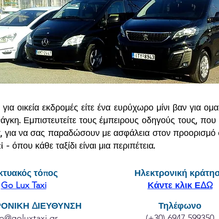
 για οικεία εκδρομές είτε ένα ευρύχωρο μίνι βαν για ομ
νάγκη. Εμπιστευτείτε τους έμπειρους οδηγούς τους, πο
ρα, για να σας παραδώσουν με ασφάλεια στον προορισμό 
i - όπου κάθε ταξίδι είναι μια περιπέτεια.
κτυακός τόπος
Ηλεκτρονική κράτη
Go Lux Taxi
Κάντε κλικ ΕΔΩ
ΟΝΙΚΗ ΔΙΕΥΘΥΝΣΗ
Τηλέφωνο
fo@goluxtaxi.gr
(+30) 6947 599350