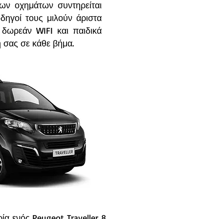
ων οχημάτων συντηρείται
οδηγοί τους μιλούν άριστα
 δωρεάν WIFI και παιδικά
ή σας σε κάθε βήμα.
ία ενός Peugeot Traveller 8