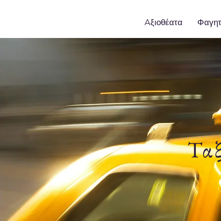
Aξιοθέατα
Φαγη
Ταξ