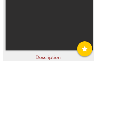
Description
Cash On Delivery model, dark blue, size
waist 36, length 36 inches, as new,
washed and worn only once
Pick-Up or Delivery
Pick-Up
Email
ros@cool.ms
Phone