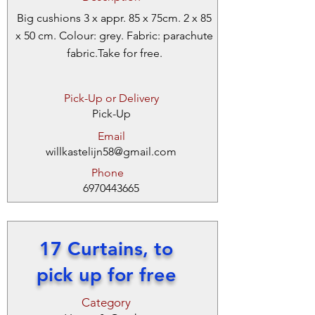
Big cushions 3 x appr. 85 x 75cm. 2 x 85
x 50 cm. Colour: grey. Fabric: parachute
fabric.Take for free.
Pick-Up or Delivery
Pick-Up
Email
willkastelijn58@gmail.com
Phone
6970443665
17 Curtains, to
pick up for free
Category