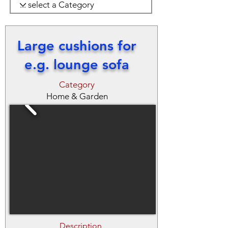
Large cushions for
e.g. lounge sofa
Category
Home & Garden
Description