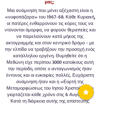
μας;
Μια ανάμνηση που μένει αξέχαστη είναι η
«νυφοπάζαρα» του 1967-68. Κάθε Κυριακή,
οι πατέρες ενθαρρύνουν τις κόρες τους να
ντύνονται όμορφα, να φορούν θεραπείες και
να παρελαύνουν κατά μήκος της
ακτογραμμής και στον κεντρικό δρόμο - με
την ελπίδα να τραβήξουν την προσοχή ενός
κατάλληλου εργένη. Θυμηθείτε ότι η
Μεθώνη είχε περίπου 3000 κατοίκους αυτή
την περίοδο, οπότε ο ανταγωνισμός ήταν
έντονος και οι ευκαιρίες πολλές. Ευχάριστη
ανάμνηση ήταν και η «Εορτή της
Μεταμορφώσεως του Ιησού Χριστού» που
γιορτάζεται κάθε χρόνο στις 6 Αυγούστου.
Κατά τη διάρκεια αυτής της απίστευτης
γιορτής, οι γιορτές γίνονταν στο χώρο του
κάστρου όπου γίνονταν παρελάσεις,
ποδοσφαιρικοί αγώνες, θεατρικές
παραστάσεις, φαγητό, χορός κ.λπ. Θυμάμαι
επίσης το εξέχον οινοποιείο που