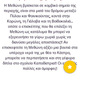
Η Μεθώνη βρίσκεται σε κομβικό σημείο της
περιοχής, είναι στα μισά του δρόμου μεταξύ
Πύλου και Φοινικούντας, κοντά στην
Κορώνη, τη Γιάλοβα και τη Βοϊδοκοιλιά...
οπότε ο επισκέπτης που θα επιλέξει τη
Μεθώνη ως κατάλυμα θα μπορεί να
εξερευνήσει τα γύρω χωριά χωρίς να
διανύσει μεγάλες αποστάσεις!! Αν
επισκεφτείτε τη Μεθώνη αξίζει μια βουτιά στα
υπέροχα νερά της με θέα το Κάστρο,
μπορείτε να περπατήσετε και στη γέφυρα
δίπλα στο σχολείο Καποδίστρια!! Οι επιλογές
πολλές και όμορφες!
Μπορείτε να μοιραστείτε μια ιδιαίτερη
ανάμνηση ή ιστορία που αντικατοπτρίζει
τον μοναδικό χαρακτήρα της κοινότητάς
μας;
Αυτό που είναι κάτι απλό για μένα, μπορεί
να είναι εμπειρία για κάποιον άλλο και το