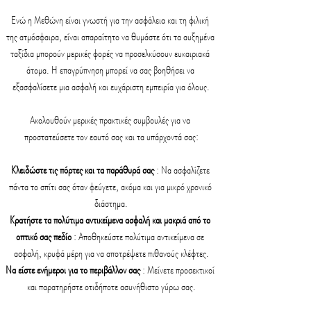
Ενώ η Μεθώνη είναι γνωστή για την ασφάλεια και τη φιλική 
της ατμόσφαιρα, είναι απαραίτητο να θυμάστε ότι τα αυξημένα 
ταξίδια μπορούν μερικές φορές να προσελκύσουν ευκαιριακά 
άτομα. Η επαγρύπνηση μπορεί να σας βοηθήσει να 
εξασφαλίσετε μια ασφαλή και ευχάριστη εμπειρία για όλους.
Ακολουθούν μερικές πρακτικές συμβουλές για να 
προστατεύσετε τον εαυτό σας και τα υπάρχοντά σας:
Κλειδώστε τις πόρτες και τα παράθυρά σας
 : Να ασφαλίζετε 
πάντα το σπίτι σας όταν φεύγετε, ακόμα και για μικρό χρονικό 
διάστημα.
Κρατήστε τα πολύτιμα αντικείμενα ασφαλή και μακριά από το 
οπτικό σας πεδίο
 : Αποθηκεύστε πολύτιμα αντικείμενα σε 
ασφαλή, κρυφά μέρη για να αποτρέψετε πιθανούς κλέφτες.
Να είστε ενήμεροι για το περιβάλλον σας
 : Μείνετε προσεκτικοί 
και παρατηρήστε οτιδήποτε ασυνήθιστο γύρω σας.