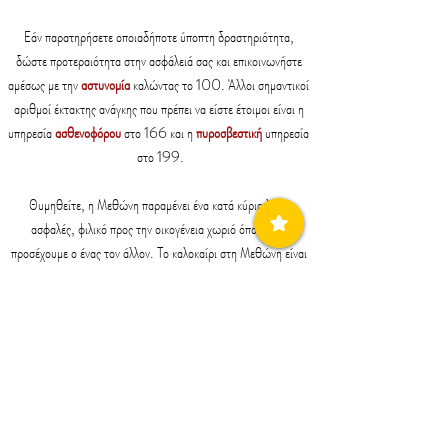
Εάν παρατηρήσετε οποιαδήποτε ύποπτη δραστηριότητα, 
δώστε προτεραιότητα στην ασφάλειά σας και επικοινωνήστε 
αμέσως με την 
αστυνομία
 καλώντας το 100. Άλλοι σημαντικοί 
αριθμοί έκτακτης ανάγκης που πρέπει να είστε έτοιμοι είναι η 
υπηρεσία 
ασθενοφόρου
 στο 166 και η 
πυροσβεστική
 υπηρεσία 
στο 199.
Θυμηθείτε, η Μεθώνη παραμένει ένα κατά κύριο λόγο 
ασφαλές, φιλικό προς την οικογένεια χωριό όπου όλοι 
προσέχουμε ο ένας τον άλλον. Το καλοκαίρι στη Μεθώνη είναι 
για να απολαύσετε την παραλία, τον ήλιο, το νόστιμο φαγητό 
και την παρέα με φίλους. Ας εργαστούμε μαζί για να 
διατηρήσουμε την κοινότητά μας ασφαλή και φιλόξενη.
Απολαύστε το χρόνο σας στη Μεθώνη!