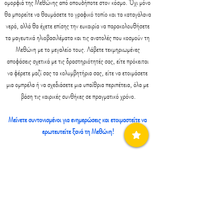
ομορφιά της Μεθώνης από οπουδήποτε στον κόσμο. Όχι μόνο 
θα μπορείτε να θαυμάσετε το γραφικό τοπίο και τα καταγάλανα 
νερά, αλλά θα έχετε επίσης την ευκαιρία να παρακολουθήσετε 
τα μαγευτικά ηλιοβασιλέματα και τις ανατολές που κοσμούν τη 
Μεθώνη με το μεγαλείο τους. Λάβετε τεκμηριωμένες 
αποφάσεις σχετικά με τις δραστηριότητές σας, είτε πρόκειται 
να φέρετε μαζί σας τα κολυμβητήρια σας, είτε να ετοιμάσετε 
μια ομπρέλα ή να σχεδιάσετε μια υπαίθρια περιπέτεια, όλα με 
βάση τις καιρικές συνθήκες σε πραγματικό χρόνο.
Μείνετε συντονισμένοι για ενημερώσεις και ετοιμαστείτε να 
ερωτευτείτε ξανά τη Μεθώνη!