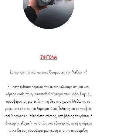
ΣΥΝΤΟΜΑ
Συναρπαστικά νέα για τους θαυμαστές της Μεθώνης!
Είμαστε ενθουσιασμένοι που ανακοινώνουμε ότι μια νέα 
κάμερα web θα εγκατασταθεί σύντομα στον λόφο Tapia, 
προσφέροντας μια εκπληκτική θέα στο χωριό Μεθώνη, το 
μαγευτικό κάστρο, το λαμπερό Ιόνιο Πέλαγος και το γραφικό 
νησί Sapienza. Είτε είστε ντόπιος, υποψήφιος τουρίστας ή 
ιδιοκτήτης εξοχικής κατοικίας στο εξωτερικό, αυτή η κάμερα 
web θα σας προσφέρει μια γεύση από την απαράμιλλη 