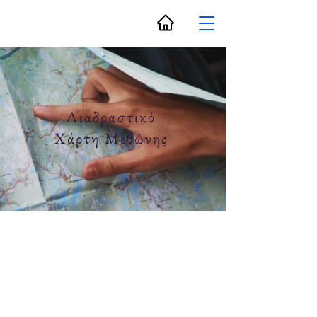
Διαδραστικό
Χάρτη Μεθὠνης