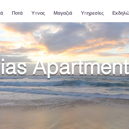
τά
Ποτά
Υπνος
Μαγαζιά
Υπηρεσίες
Εκδηλώ
lias Apartmen