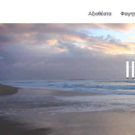
Aξιοθέατα
Φαγη
I