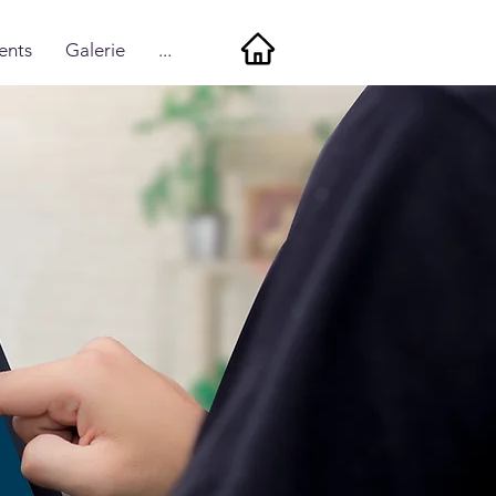
ents
Galerie
...