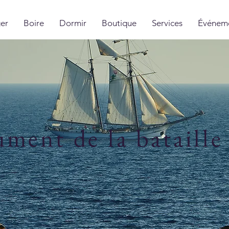
er
Boire
Dormir
Boutique
Services
Événem
ent de la bataille