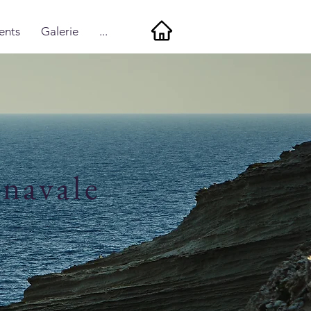
ents
Galerie
...
 navale