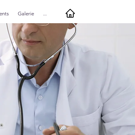
ents
Galerie
...