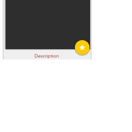
Description
Cash On Delivery model, dark blue, size
waist 36, length 36 inches, as new,
washed and worn only once
Pick-Up or Delivery
Pick-Up
Email
ros@cool.ms
Phone