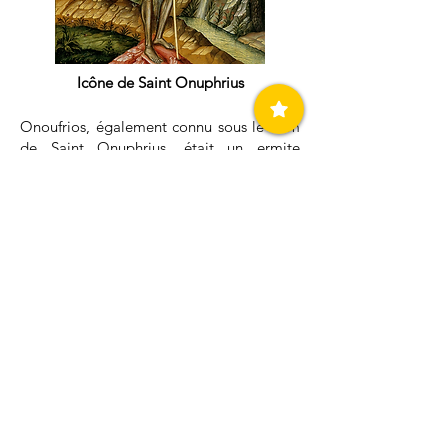
Icône de Saint Onuphrius
Onoufrios, également connu sous le nom
de Saint Onuphrius, était un ermite
égyptien qui vécut aux IVe et Ve siècles.
Réputé pour son style de vie ascétique, il
a passé des décennies dans le désert dans
une solitude totale, consacrant sa vie à la
prière et à la pénitence. Selon la légende,
il était initialement moine dans une
communauté mais recherchait une
solitude plus profonde pour vivre plus
près de Dieu. Onoufrios est souvent
représenté avec des cheveux longs et une
barbe, portant uniquement un pagne fait
de feuilles. Sa vie illustre le dévouement
extrême et la ferveur spirituelle
caractéristiques des premiers ermites