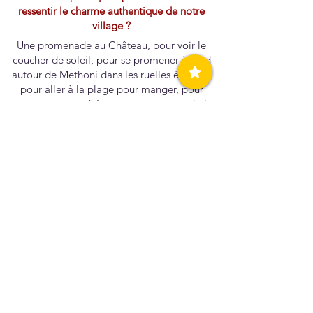
ressentir le charme authentique de notre
village ?
Une promenade au Château, pour voir le
coucher de soleil, pour se promener à pied
autour de Methoni dans les ruelles étroites,
pour aller à la plage pour manger, pour
monter au marché pour une promenade !
Pouvez-vous partager un souvenir ou une
histoire particulière qui reflète le caractère
unique de notre communauté ?
J'ai élevé ma famille sans stress...ce n'est
pas un moment mais toute ma vie
caractérisée par le fait de vivre dans ce lieu
magique !
Si vous pouviez remonter le temps, feriez-
vous les choses différemment dans votre vie ?
Non, j'aime ce que j'ai fait jusqu'à présent.