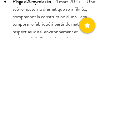
Plage d'Almyrolakka
 : 21 mars 2025 — Une 
scène nocturne dramatique sera filmée, 
comprenant la construction d'un village 
temporaire fabriqué à partir de matériaux 
respectueux de l'environnement et 
agrémenté d'effets de feu spéciaux 
contrôlés par des pyrotechniciens certifiés.
Acrocorinthe
 : Ce lieu riche en histoire sera 
également présent dans le film, la 
production ayant reçu une autorisation 
spéciale du ministère grec de la Culture.
Au total, le tournage se déroulera du 10 au 25 
mars 2025 et mobilisera environ 350 membres 
d'équipe, acteurs et une flotte de 100 à 150 
véhicules. Le succès du projet est largement 
attribué à Faliro House Productions, dirigé par 
Christos V. Konstantakopoulos, dont la 
contribution a été déterminante pour amener des 