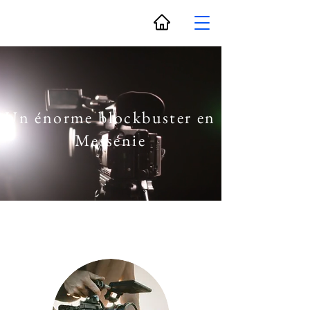
Un énorme blockbuster en
Messénie