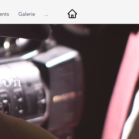
ents
Galerie
...
ion
e