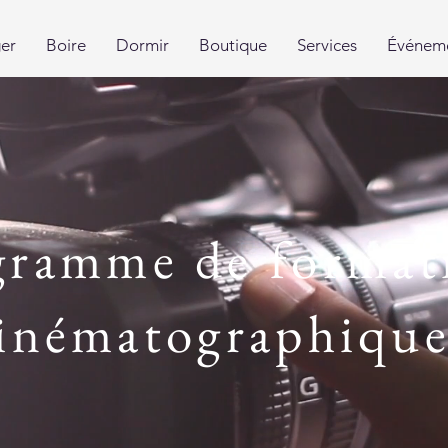
er
Boire
Dormir
Boutique
Services
Événem
gramme de format
inématographiqu