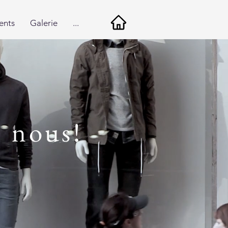
ents
Galerie
...
c nous!