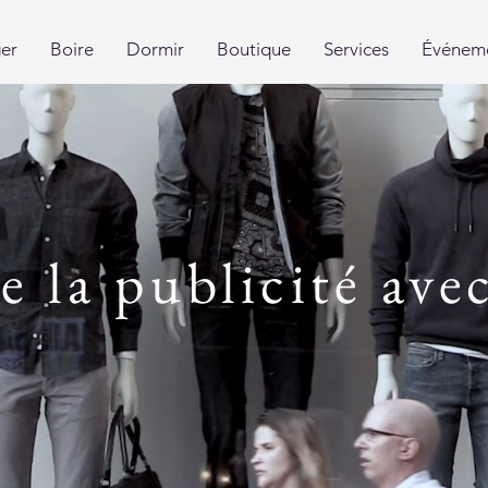
er
Boire
Dormir
Boutique
Services
Événem
de la publicité ave