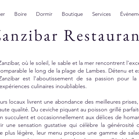
er
Boire
Dormir
Boutique
Services
Événem
anzibar Restaura
nzibar, où le soleil, le sable et la mer rencontrent l'ex
omparable le long de la plage de Lambes. Détenu et ex
t Zanzibar est l'aboutissement de sa passion pour l
xpériences culinaires inoubliables.
rs locaux livrent une abondance des meilleures prises
 haute qualité. Du ceviche piquant au poisson grillé parfa
n succulent et occasionnellement aux délices de homard
ffrir une sensation gustative qui célèbre la générosité
e plus légère, leur menu propose une gamme de salad