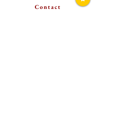
Contact
(+30)
697 5857896
Horaires d'ouvertures
09:00 - late
En raison des ajustements saisonniers, veuillez appeler
l'établissement pour confirmer les jours/heures d'ouverture
précis.