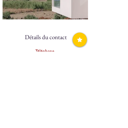
Détails du contact
Téléphone
(+30)
210 5789320
Mobile
N/A
Website
Piccadill Luxury Villas
Facebook
Click Here
Réservez directement
Click Here
Booking.com