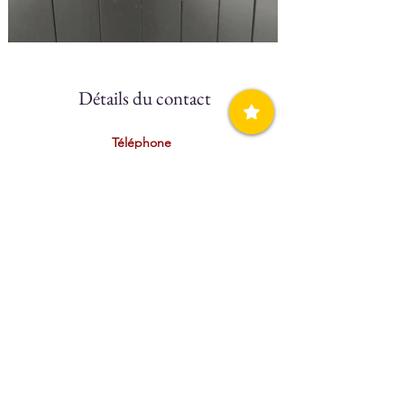
Détails du contact
Téléphone
N/A
Mobile
+30 698 9867113
Website
N/A
Facebook
N/A
Réservez directement
Click Here:  
1
2
3
Booking.com
N/A