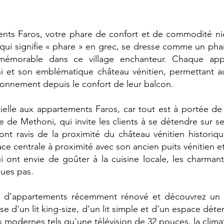
nts Faros, votre phare de confort et de commodité n
qui signifie « phare » en grec, se dresse comme un phar
mémorable dans ce village enchanteur. Chaque app
 et son emblématique château vénitien, permettant au
ronnement depuis le confort de leur balcon.
elle aux appartements Faros, car tout est à portée d
 de Methoni, qui invite les clients à se détendre sur s
ont ravis de la proximité du château vénitien historiqu
ace centrale à proximité avec son ancien puits vénitien e
i ont envie de goûter à la cuisine locale, les charmant
ques pas.
e d'appartements récemment rénové et découvrez un
se d'un lit king-size, d'un lit simple et d'un espace dét
modernes tels qu'une télévision de 32 pouces, la climat