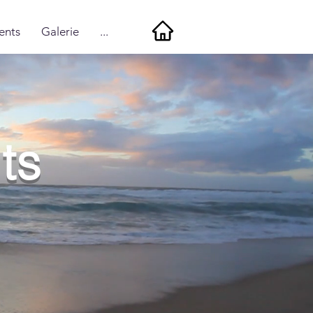
ents
Galerie
...
ts