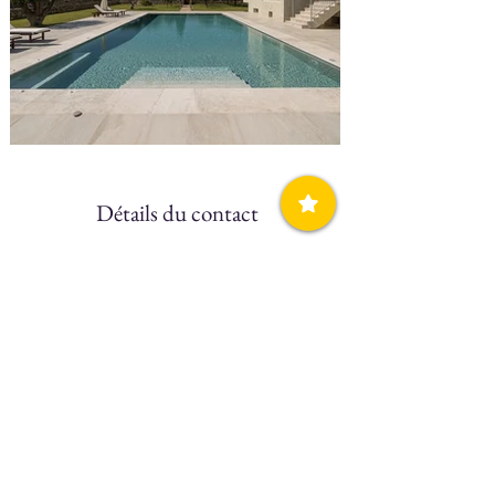
Détails du contact
Téléphone
N/A
Mobile
(+30)
694 2476004
Website
Carlos Mansion
Facebook
Click Here