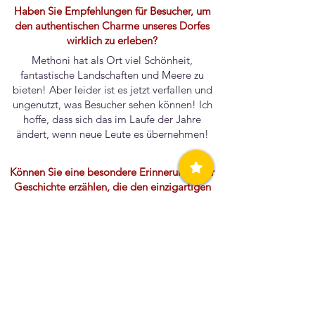
Haben Sie Empfehlungen für Besucher, um
den authentischen Charme unseres Dorfes
wirklich zu erleben?
Methoni hat als Ort viel Schönheit,
fantastische Landschaften und Meere zu
bieten! Aber leider ist es jetzt verfallen und
ungenutzt, was Besucher sehen können! Ich
hoffe, dass sich das im Laufe der Jahre
ändert, wenn neue Leute es übernehmen!
Können Sie eine besondere Erinnerung oder
Geschichte erzählen, die den einzigartigen
Charakter unserer Gemeinschaft
widerspiegelt?
So seltsam es auch klingen mag, ich
betrachte die Fischtaverne „Akrogiali“ als
Bezugspunkt für Methoni, die über
Generationen hinweg gewachsen ist und vor
zwei Jahren abgerissen wurde! Es ist ein
Schlag für unser Dorf und gleichzeitig