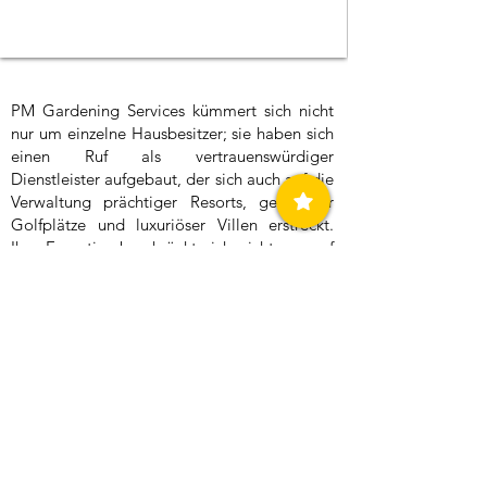
PM Gardening Services kümmert sich nicht
nur um einzelne Hausbesitzer; sie haben sich
einen Ruf als vertrauenswürdiger
Dienstleister aufgebaut, der sich auch auf die
Verwaltung prächtiger Resorts, gepflegter
Golfplätze und luxuriöser Villen erstreckt.
Ihre Expertise beschränkt sich nicht nur auf
traditionelle Gartenarbeit; sie sind auf
Rollrasenlösungen für mühelos glatte und
schöne Rasenflächen spezialisiert. Darüber
hinaus verstehen sie die Anforderungen
moderner Lebensstile und bieten
hochmoderne Sprinklersysteme mit
Zeitschaltuhren an, die dafür sorgen, dass Ihr
Garten auch dann mit Wasser versorgt wird,
wenn Sie ständig unterwegs sind.