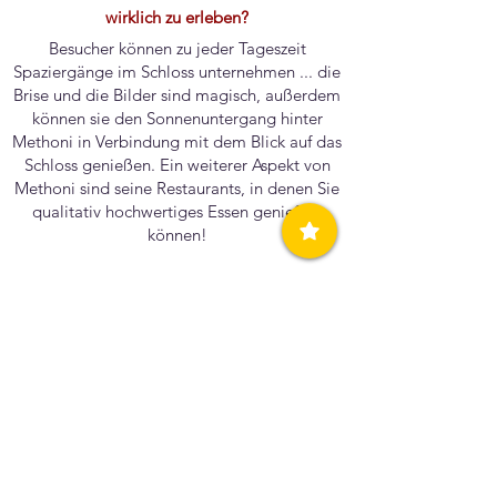
wirklich zu erleben?
Besucher können zu jeder Tageszeit
Spaziergänge im Schloss unternehmen ... die
Brise und die Bilder sind magisch, außerdem
können sie den Sonnenuntergang hinter
Methoni in Verbindung mit dem Blick auf das
Schloss genießen. Ein weiterer Aspekt von
Methoni sind seine Restaurants, in denen Sie
qualitativ hochwertiges Essen genießen
können!
Können Sie eine besondere Erinnerung oder
Geschichte erzählen, die den einzigartigen
Charakter unserer Gemeinschaft
widerspiegelt?
Ein Ereignis in Methoni sind meiner Meinung
nach die Tsiknopeptes auf dem Markt von
Methoni. Die Leute umarmen sich und
haben von morgens bis abends richtig Spaß!