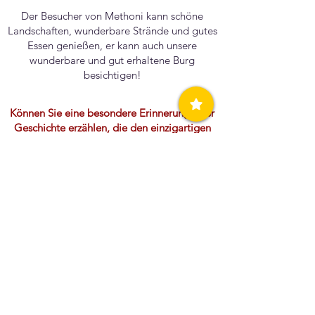
Der Besucher von Methoni kann schöne
Landschaften, wunderbare Strände und gutes
Essen genießen, er kann auch unsere
wunderbare und gut erhaltene Burg
besichtigen!
Können Sie eine besondere Erinnerung oder
Geschichte erzählen, die den einzigartigen
Charakter unserer Gemeinschaft
widerspiegelt?
Die Ereignisse des Rosenmontags mit der
Hochzeit von Koutroulis sind etwas
Einzigartiges!
Wenn Sie die Zeit zurückdrehen könnten,
würden Sie in Ihrem Leben etwas anders
machen?
Ich glaube, ich würde in meinem Leben
nichts ändern, denn durch den Umzug in die