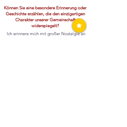
Können Sie eine besondere Erinnerung oder
Geschichte erzählen, die den einzigartigen
Charakter unserer Gemeinschaft
widerspiegelt?
Ich erinnere mich mit großer Nostalgie an
die Authentizität der Feier des Brauchs der
„Koutroulis-Hochzeit“, als die katholische
Beteiligung völlig spontan erfolgte. Seitdem
hat sich viel verändert, unser Leben ist
„programmierter“ und konsumorientierter
geworden, und die Folgen sind leider
sichtbar.
Wenn Sie die Zeit zurückdrehen könnten,
würden Sie in Ihrem Leben etwas anders
machen?
Ich finde, dass der Satz „Alles ist eine Frage
der Erziehung“ sehr richtig ist. Ich würde also
versuchen, ein besserer Mensch zu sein. Ich