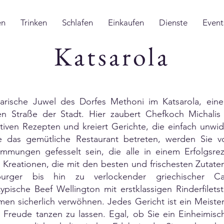
en
Trinken
Schlafen
Einkaufen
Dienste
Event
Katsarola
narische Juwel des Dorfes Methoni im Katsarola, ein
n Straße der Stadt. Hier zaubert Chefkoch Michalis
ativen Rezepten und kreiert Gerichte, die einfach unwi
 das gemütliche Restaurant betreten, werden Sie v
mungen gefesselt sein, die alle in einem Erfolgsrez
 Kreationen, die mit den besten und frischesten Zutat
hburger bis hin zu verlockender griechischer C
ypische Beef Wellington mit erstklassigen Rinderfilets
men sicherlich verwöhnen. Jedes Gericht ist ein Meister
reude tanzen zu lassen. Egal, ob Sie ein Einheimische