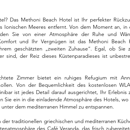
tel? Das Methoni Beach Hotel ist Ihr perfekter Rückz
es Ionischen Meeres entfernt. Von dem Moment an, in
den Sie von einer Atmosphäre der Ruhe und Wärm
omfort und Ihr Vergnügen ist das Methoni Beach H
 Ihrem geschätzten „zweiten Zuhause“. Egal, ob Sie 
r sind, der Reiz dieses Küstenparadieses ist unbestr
ichtete Zimmer bietet ein ruhiges Refugium mit Ann
 sollen. Von der Bequemlichkeit des kostenlosen WL
ibar ist jedes Detail darauf ausgerichtet, Ihr Erlebnis
n Sie ein in die einladende Atmosphäre des Hotels, wo
, unter dem mediterranen Himmel zu entspannen.
der traditionellen griechischen und mediterranen Küch
tenatmosphäre des Café Veranda, das frisch zubereitet