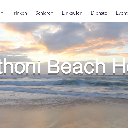
en
Trinken
Schlafen
Einkaufen
Dienste
Event
honi Beach H