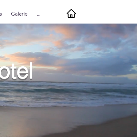
s
Galerie
...
otel