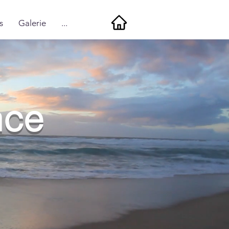
s
Galerie
...
nce