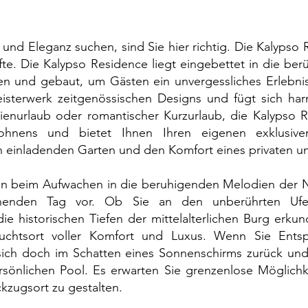
nd Eleganz suchen, sind Sie hier richtig. Die Kalypso R
te. Die Kalypso Residence liegt eingebettet in die ber
fen und gebaut, um Gästen ein unvergessliches Erlebni
Meisterwerk zeitgenössischen Designs und fügt sich har
ienurlaub oder romantischer Kurzurlaub, die Kalypso R
hnens und bietet Ihnen Ihren eigenen exklusive
 einladenden Garten und den Komfort eines privaten un
n beim Aufwachen in die beruhigenden Melodien der Na
ehenden Tag vor. Ob Sie an den unberührten Uf
ie historischen Tiefen der mittelalterlichen Burg erkun
Zufluchtsort voller Komfort und Luxus. Wenn Sie Ent
sich doch im Schatten eines Sonnenschirms zurück und
sönlichen Pool. Es erwarten Sie grenzenlose Möglichk
kzugsort zu gestalten.