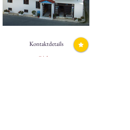
Kontaktdetails
Telefon
+(30)
2723 031290
Handy, Mobiltelefon
N/A
Webseite
N/A
Facebook
N/A
Direkt buchen
N/A