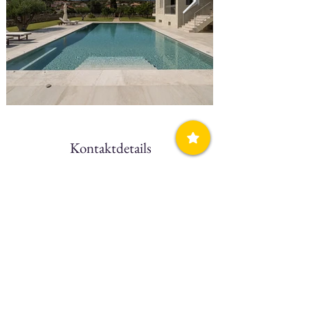
Kontaktdetails
Telefon
N/A
Handy, Mobiltelefon
(+30)
694 2476004
Webseite
Carlos Mansion
Facebook
Click Here