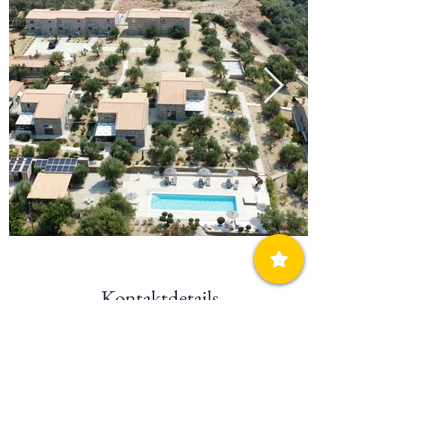
Kontaktdetails
Telefon
N/A
Handy, Mobiltelefon
(+30)
697 3028270
Webseite